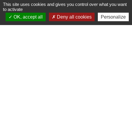
This site uses cookies and gives you control over what you want
- le mercredi de 11h à 12h.
to activate
OK, accept all
Deny all cookies
Personalize
Partenaires institutionnels
Région Hauts-de-France
Préfecture de l'Oise
Département de l'Oise
CC Oise Picarde
Site optimisé par KOM Conseil
Mentions légales
-
Politique de confidentialité
-
Accessibilité
-
Plan du site
-
Gestion des cookies