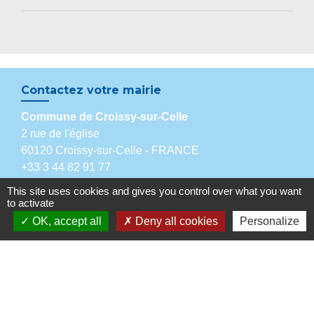
Contactez votre mairie
Commune de Croissy-sur-Celle
2 rue de l'église
60120 Croissy-sur-Celle - FRANCE
+33 3 44 82 91 77
Contact par formulaire
This site uses cookies and gives you control over what you want
to activate
Horaires d'ouverture au public
OK, accept all
Deny all cookies
Personalize
- le mardi de 18h à 19h
- le mercredi de 11h à 12h.
Partenaires institutionnels