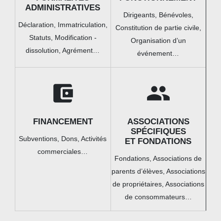
ADMINISTRATIVES
Dirigeants,
Bénévoles,
Déclaration,
Immatriculation,
Constitution de partie civile,
Statuts,
Modification -
Organisation d’un
dissolution,
Agrément…
événement…
account_balance_wallet
group
FINANCEMENT
ASSOCIATIONS
SPÉCIFIQUES
Subventions,
Dons,
Activités
ET FONDATIONS
commerciales…
Fondations,
Associations de
parents d’élèves,
Associations
de propriétaires,
Associations
de consommateurs…