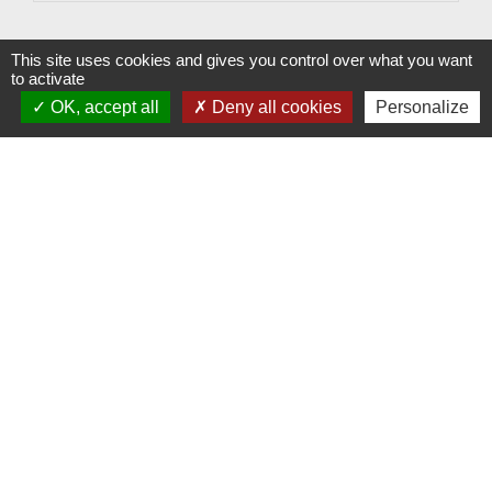
This site uses cookies and gives you control over what you want
to activate
OK, accept all
Deny all cookies
Personalize
Contactez votre mairie
Commune de Croissy-sur-Celle
2 rue de l'église
60120 Croissy-sur-Celle - FRANCE
+33 3 44 82 91 77
Contact par formulaire
Horaires d'ouverture au public
- le mardi de 18h à 19h
- le mercredi de 11h à 12h.
Partenaires institutionnels