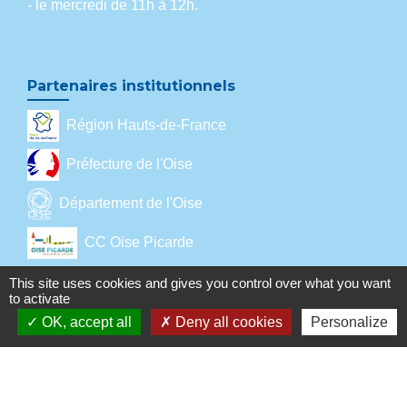
- le mercredi de 11h à 12h.
Partenaires institutionnels
Région Hauts-de-France
Préfecture de l'Oise
Département de l'Oise
CC Oise Picarde
Site optimisé par KOM Conseil
This site uses cookies and gives you control over what you want
to activate
OK, accept all
Deny all cookies
Personalize
Mentions légales
-
Politique de confidentialité
-
Accessibilité
-
Plan du site
-
Gestion des cookies